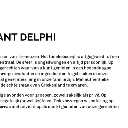
ANT DELPHI
trum van Terneuzen. Het familiebedrijf is uitgegroeid tot een
centraal. De sfeer is ongedwongen en altijd persoonlijk. Op
e gerechten waarvan u kunt genieten in een hedendaagse
ardige producten en ingrediënten te gebruiken in onze
l generaties lang in onze familie zijn. Met authentieke
i de echte smaak van Griekenland te ervaren.
lige avonden voor groepen, zowel zakelijk als privé. Op
vergetelijk (huwelijks)feest. Ook verzorgen wij catering op
erras met uitzicht op de markt genieten van onze gerechten