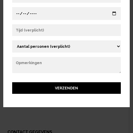
DAGELIJKS VERS BEREID DOOR ONZE KEUKENBRIGADE
VLEESGERECHTEN BEREID OP
DE GRILL
Lorem ipsum dolor sit amet, consectetur adipiscing elit, sed do
eiusmod tempor incididunt ut labore et dolore magna aliqua. Ut
enim ad minim veniam, quis nostrud exercitation ullamco laboris
nisi ut aliquip ex ea commodo consequat. Duis aute irure dolor in
reprehenderit in voluptate velit esse cillum dolore eu fugiat nulla
pariatur. Lorem ipsum dolor sit amet, consectetur adipiscing elit,
sed do eiusmod tempor incididunt ut labore et dolore magna aliqua.
Ut enim ad minim veniam, quis nostrud exercitation ullamco laboris
nisi ut aliquip ex ea commodo consequat. Duis aute irure dolor in
reprehenderit in voluptate velit esse cillum dolore eu fugiat nulla
Alternative:
pariatur.
CONTACT GEGEVENS