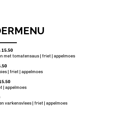
DERMENU
 15.50
n met tomatensaus | friet | appelmoes
5.50
ies | friet | appelmoes
15.50
iet | appelmoes
0
en varkensvlees | friet | appelmoes