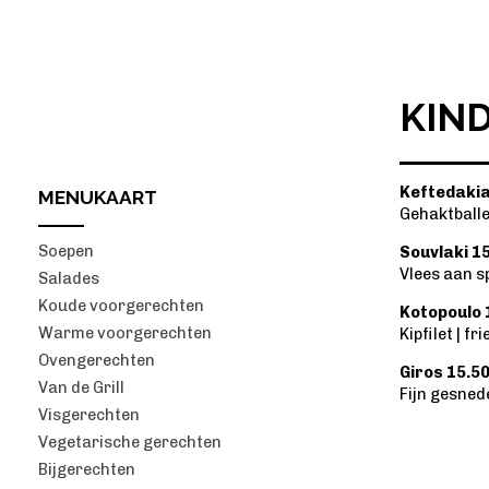
KIN
Keftedakia
MENUKAART
Gehaktballe
Soepen
Souvlaki 1
Vlees aan sp
Salades
Koude voorgerechten
Kotopoulo 
Warme voorgerechten
Kipfilet | fr
Ovengerechten
Giros 15.5
Van de Grill
Fijn gesned
Visgerechten
Vegetarische gerechten
Bijgerechten